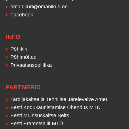
omanikud@omanikud.ee
Facebook
INFO
Põhikiri
Põhimõtted
Privaatsuspoliitika
PARTNERID
Tarbijakaitse ja Tehnilise Järelevalve Amet
Eesti Kodukaunistamise Ühendus MTÜ
Eesti Muinsuskaitse Selts
Eesti Erametsaliit MTÜ