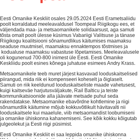
Eesti Omanike Keskliit osales 29.05.2024 Eesti Erametsaliidu
poolt korraldatud meeleavaldusel Toompeal Riigikogu ees, et
väljendada maa- ja metsaomanikele solidaarsust, aga samuti
tõsta omalt poolt ülesse küsimus Vabariigi Valitsuse ja tänase
Riigikogu koalitsiooni sõnamurdlikus käitumises maamaksu
seaduse muutmisel, maamaksu ennaktempos tõstmises ja
kodualuse maamaksu vabastuse lõpetamises. Meeleavalusele
oli kogunenud 700-800 inimest üle Eesti. Eesti Omanike
Keskliidu poolt esines kõnega juhatuse esimees Andry Krass.
Metsaomanikele teeb muret järjest kasvavad looduskaitselised
piirangud, mida riik ei kompenseeri koheselt ja õiglaselt.
Samuti on riik keeldunud looduskaitseliste maade vahetusest,
kuigi kaitseväe harjutusväljakute, Rail Balticu ja teiste
kommunikatsioonide alla jäävate metsade puhul seda
rakendatakse. Metsaomanike ebavõrdne kohtlemine ja riigi
sõnamurdlik käitumine mõjub kokkuvõtlikult hävitavalti nii
looduskaitsele kui maaelule, viib metsaomandist loobumiseni
ja omanike ühiskonna kahanemiseni. See kõik kokku kõigutab
julgeolekut ja Eesti riigi püsimist.
Eesti Omanike Keskliit ei saa leppida omanike ühiskonna