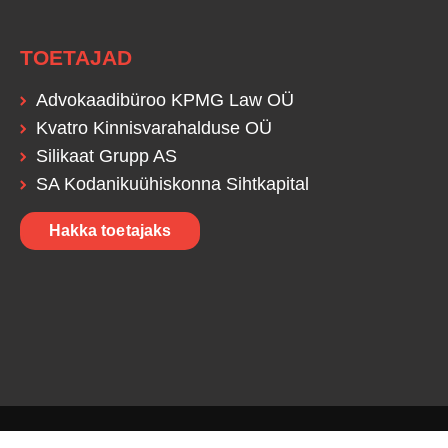
TOETAJAD
Advokaadibüroo KPMG Law OÜ
Kvatro Kinnisvarahalduse OÜ
Silikaat Grupp AS
SA Kodanikuühiskonna Sihtkapital
Hakka toetajaks
Copyright © 2026 Eesti Omanike Keskliit
. Kõik õigused