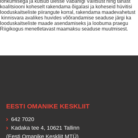
lõhkumisega ja kutsub ülesse Vabariigi Valitsust ning tänast
koalitsiooni koheselt rakendama õigalasi ja koheseid hüvitisi
looduskaitseliste piirangute korral, rakendama maadevahetust
kinnisvara avalikes huvides võõrandamise seaduse järgi ka
looduskaitseliste maade asendamiseks ja loobuma praegu
Riigikogus menetletavast maamaksu seaduse muutmisest.
EESTI OMANIKE KESKLIIT
642 7020
Kadaka tee 4, 10621 Tallinn
(Eesti Omanike Keskliit MTÜ)