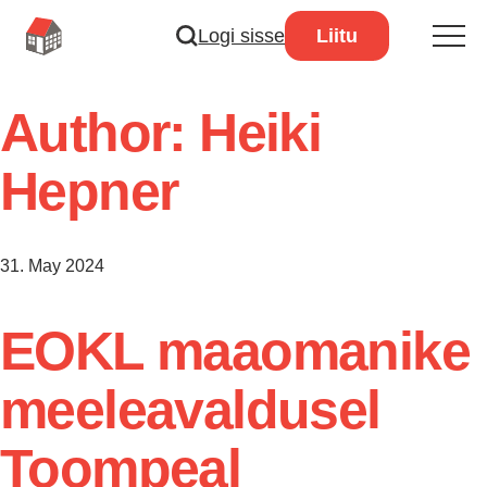
Logi sisse
Liitu
Author:
Heiki
Hepner
31. May 2024
EOKL maaomanike
meeleavaldusel
Toompeal