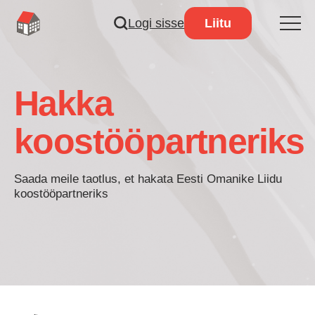
Logi sisse
Liitu
Hakka
koostööpartneriks
Saada meile taotlus, et hakata Eesti Omanike Liidu
koostööpartneriks