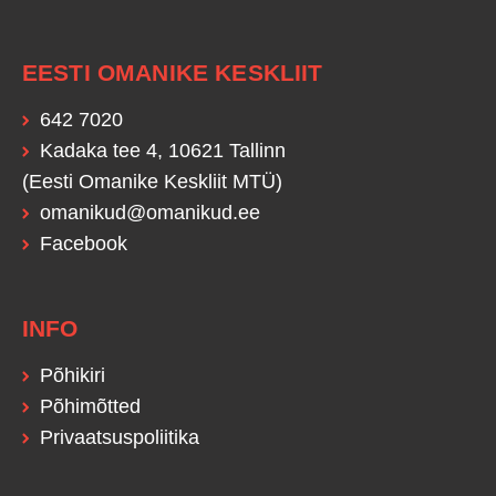
EESTI OMANIKE KESKLIIT
642 7020
Kadaka tee 4, 10621 Tallinn
(Eesti Omanike Keskliit MTÜ)
omanikud@omanikud.ee
Facebook
INFO
Põhikiri
Põhimõtted
Privaatsuspoliitika