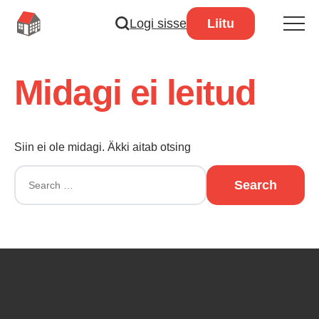
Logi sisse
Liitu
Midagi ei leitud
Siin ei ole midagi. Äkki aitab otsing
Search
for: