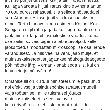
jätmise põhjenduseks ikka ja alati raha vähesus.
Kui aga vaadata hiljuti Tartus kinole Athena antud
70 000 eurost rahasüsti, siis sellega nõustuda ei
saa. Athena keskuse juhiks ja kasusaajaks on
nimelt Tartu Linnavolikogu esimees Kaspar Kokk.
Seega on riigil raha jagada küll, aga paraku selle
jaotamine ei taga ehitismälestiste väärtuslikuma
osa säilimist, vaid pigem aitab ettevõtjaid, kelle
jaoks toetus moodustab mikroskoopilise osa nende
varandusest. Ja mis veel halvem, jääb mulje, et
muinsuskaitsetoetust jagatakse nõukogudeaegsete
põhimõtete järgi – omanik saab seda siis, kui on
tutvuseid ja mõjuvõimu!
Omanike liit on Kultuuriministeeriumile pakkunud
abi efektiivse ja vajaduspõhise rahastusmudeli
välja töötamisel, mille tulemusel jõuaks
muinsuskaitsetoetus seda vajavate
kultuuriväärtuslike ehitiste omanikeni. Liidu