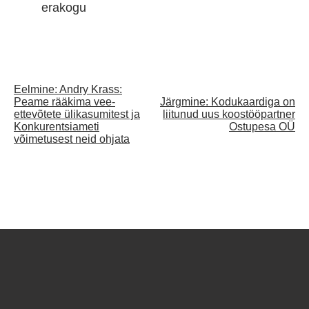
erakogu
Eelmine:
Andry Krass:
Post
Peame rääkima vee-
Järgmine:
Kodukaardiga on
ettevõtete ülikasumitest ja
liitunud uus koostööpartner
navigation
Konkurentsiameti
Ostupesa OÜ
võimetusest neid ohjata