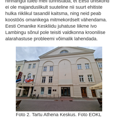
hinnangul tuleb meil tunnistada, et Eesti ühiskond
ei ole majanduslikult suuteline nii suurt ehitiste
hulka riiklikul tasandil kaitsma, ning neid peab
koostöös omanikega mitmekordselt vähendama.
Eesti Omanike Keskliidu juhatuse liikme Ivo
Lambingu sõnul pole teisiti valdkonna kroonilise
alarahastuse probleemi võimalik lahendada.
Foto 2. Tartu Athena Keskus. Foto EOKL