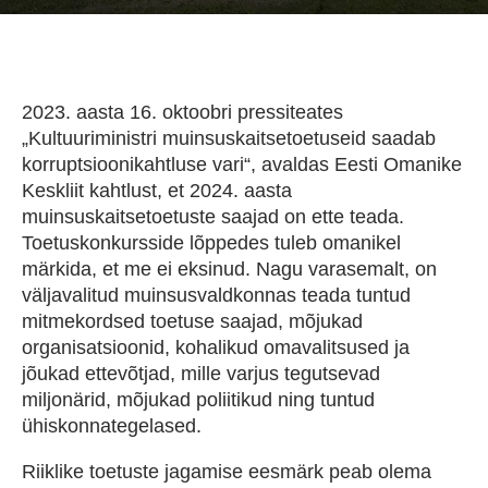
2023. aasta 16. oktoobri pressiteates
„Kultuuriministri muinsuskaitsetoetuseid saadab
korruptsioonikahtluse vari“, avaldas Eesti Omanike
Keskliit kahtlust, et 2024. aasta
muinsuskaitsetoetuste saajad on ette teada.
Toetuskonkursside lõppedes tuleb omanikel
märkida, et me ei eksinud. Nagu varasemalt, on
väljavalitud muinsusvaldkonnas teada tuntud
mitmekordsed toetuse saajad, mõjukad
organisatsioonid, kohalikud omavalitsused ja
jõukad ettevõtjad, mille varjus tegutsevad
miljonärid, mõjukad poliitikud ning tuntud
ühiskonnategelased.
Riiklike toetuste jagamise eesmärk peab olema