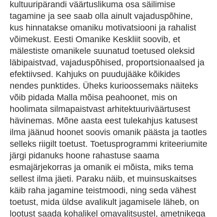
kultuuripärandi väärtuslikuma osa säilimise
tagamine ja see saab olla ainult vajaduspõhine,
kus hinnatakse omaniku motivatsiooni ja rahalist
võimekust. Eesti Omanike Keskliit soovib, et
mälestiste omanikele suunatud toetused oleksid
läbipaistvad, vajaduspõhised, proportsionaalsed ja
efektiivsed. Kahjuks on puudujääke kõikides
nendes punktides. Üheks kurioossemaks näiteks
võib pidada Malla mõisa peahoonet, mis on
hoolimata silmapaistvast arhitektuuriväärtusest
hävinemas. Mõne aasta eest tulekahjus katusest
ilma jäänud hoonet soovis omanik päästa ja taotles
selleks riigilt toetust. Toetusprogrammi kriteeriumite
järgi pidanuks hoone rahastuse saama
esmajärjekorras ja omanik ei mõista, miks tema
sellest ilma jäeti. Paraku näib, et muinsuskaitses
käib raha jagamine teistmoodi, ning seda vähest
toetust, mida üldse avalikult jagamisele läheb, on
lootust saada kohalikel omavalitsustel, ametnikega