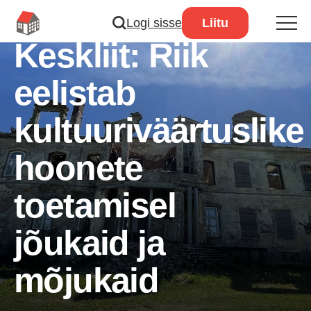
Eesti Omanike
Logi sisse
Liitu
Keskliit: Riik
eelistab
kultuuriväärtuslike
hoonete
toetamisel
jõukaid ja
mõjukaid