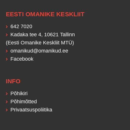
EESTI OMANIKE KESKLIIT
642 7020
Kadaka tee 4, 10621 Tallinn
(Eesti Omanike Keskliit MTÜ)
omanikud@omanikud.ee
Facebook
INFO
Põhikiri
Põhimõtted
Privaatsuspoliitika