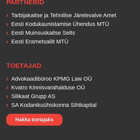
PARTNERID
Tarbijakaitse ja Tehnilise Järelevalve Amet
Eesti Kodukaunistamise Ühendus MTÜ
Eesti Muinsuskaitse Selts
Eesti Erametsaliit MTÜ
TOETAJAD
Advokaadibüroo KPMG Law OÜ
Kvatro Kinnisvarahalduse OÜ
Silikaat Grupp AS
SA Kodanikuühiskonna Sihtkapital
Hakka toetajaks