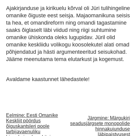
Ajakirjanduse ja kirikuelu kõrval oli Jüri tulihingeline
omanike õiguste eest seisja. Majaomanikuna seisis
ta hea, et omandireform ning omandi tagastamine
saaks õiglaselt läbi viidud ning riigi suhtumine
omanike ühiskonda oleks lugupidav. Jüril olid
omanike keskliidu volikogu koosolekutel alati omad
põhjendatud ja hästi argumenteeritud seisukohad.
Jääme meenutama tema elutarkust ja kogemust.
Avaldame kaastunnet lähedastele!
Eelmine:
Eesti Omanike
Post
Järgmine:
Märgukiri
Keskliit pöördus
seadusjärgsete monopolide
õiguskantsleri poole
hinnakujunduse
navigation
tarbijavaenuliku
läbipaistvusest