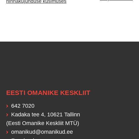
hinnakujunduse küsimuses
EESTI OMANIKE KESKLIIT
642 7020
Kadaka tee 4, 10621 Tallinn
(Eesti Omanike Keskliit MTÜ)
omanikud@omanikud.ee