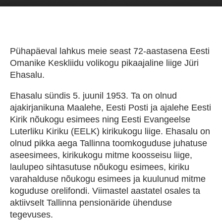
Pühapäeval lahkus meie seast 72-aastasena Eesti
Omanike Keskliidu volikogu pikaajaline liige Jüri
Ehasalu.
Ehasalu sündis 5. juunil 1953. Ta on olnud
ajakirjanikuna Maalehe, Eesti Posti ja ajalehe Eesti
Kirik nõukogu esimees ning Eesti Evangeelse
Luterliku Kiriku (EELK) kirikukogu liige. Ehasalu on
olnud pikka aega Tallinna toomkoguduse juhatuse
aseesimees, kirikukogu mitme koosseisu liige,
laulupeo sihtasutuse nõukogu esimees, kiriku
varahalduse nõukogu esimees ja kuulunud mitme
koguduse orelifondi. Viimastel aastatel osales ta
aktiivselt Tallinna pensionäride ühenduse
tegevuses.