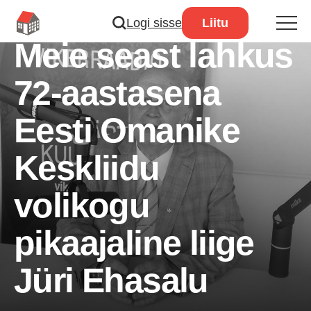
Logi sisse
Liitu
18. August 2025
Meie seast lahkus
72-aastasena
Eesti Omanike
Keskliidu
volikogu
pikaajaline liige
Jüri Ehasalu